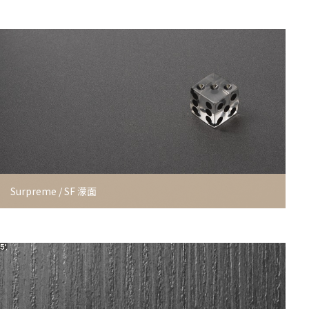
Surpreme / SF 濛面