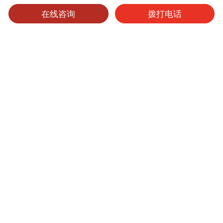
在线咨询
拨打电话
可选产品
可选表面处理
保养维护
金属耐火板
产品型号
厚度
表面处理
尺寸
起订量
408
0.9mm
其他
4'x8'
1