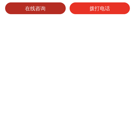
在线咨询
拨打电话
可选产品
可选表面处理
保养维护
色丽乐
产品型号
厚度
表面处理
尺寸
起订量
WRA3
3mm
EW 亚光木皮面
4'x8'、4'x10'
1