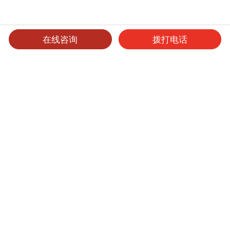
在线咨询
拨打电话
可选产品
可选表面处理
保养维护
抗病毒系列
产品型号
厚度
表面处理
尺寸
起订量