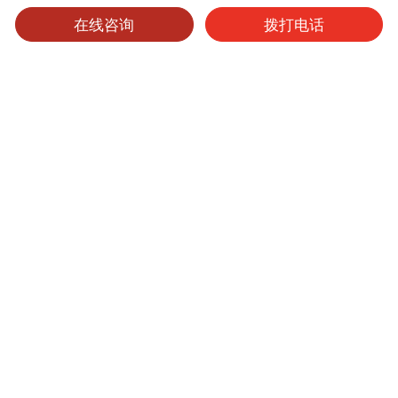
在线咨询
拨打电话
可选产品
可选表面处理
保养维护
纯芯板
产品型号
厚度
表面处理
尺寸
起订量
9105
0.95mm
其他
4'x8'
1