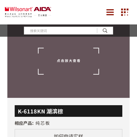
K-6118KN 湖滨棕
相应产品：
纯芯板
如何申请实样