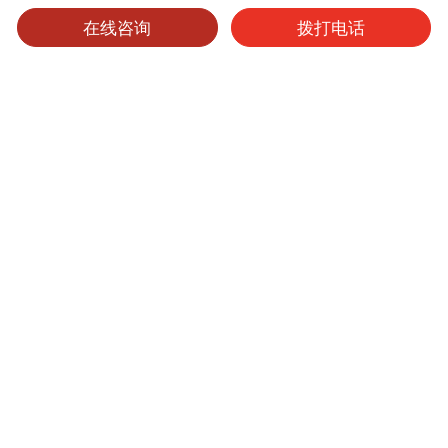
在线咨询
拨打电话
可选产品
可选表面处理
保养维护
纯芯板
产品型号
厚度
表面处理
尺寸
起订量
9105
0.95mm
其他
4'x8'
1