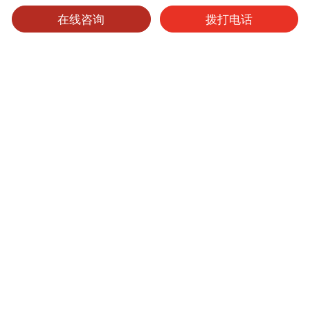
在线咨询
拨打电话
可选产品
可选表面处理
保养维护
纯芯板
产品型号
厚度
表面处理
尺寸
起订量
9105
0.95mm
其他
4'x8'
1