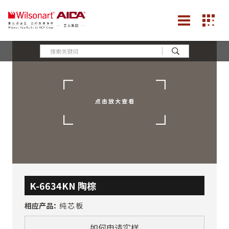
K-6634KN 陶棕
相应产品：
纯芯板
如何申请实样