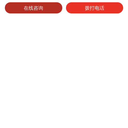
在线咨询
拨打电话
可选产品
可选表面处理
保养维护
金属耐火板
产品型号
厚度
表面处理
尺寸
起订量
408
0.9mm
其他
4'x8'
1