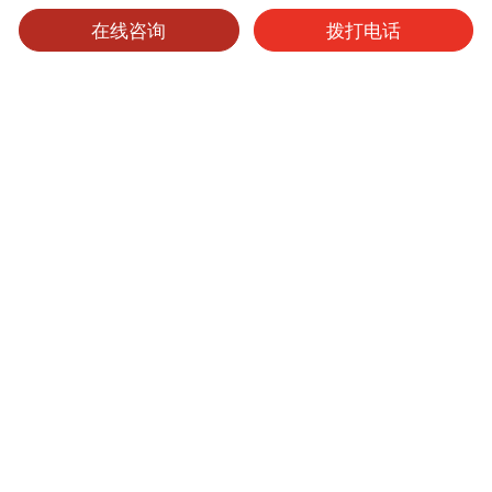
在线咨询
拨打电话
可选产品
可选表面处理
保养维护
色丽乐
产品型号
厚度
表面处理
尺寸
起订量
WRA3
3mm
60 绒面
4'x8'、4'x10'
1