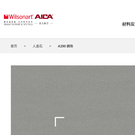
材料应
首页
>
人造石
>
A290 鸽灰