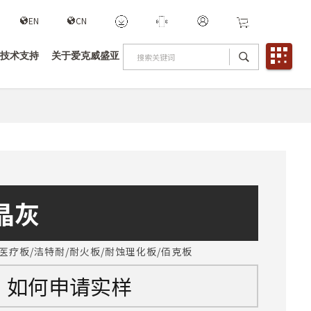
EN
CN
技术支持
关于爱克威盛亚
水晶灰
医疗板/洁特耐/耐火板/耐蚀理化板/佰克板
如何申请实样