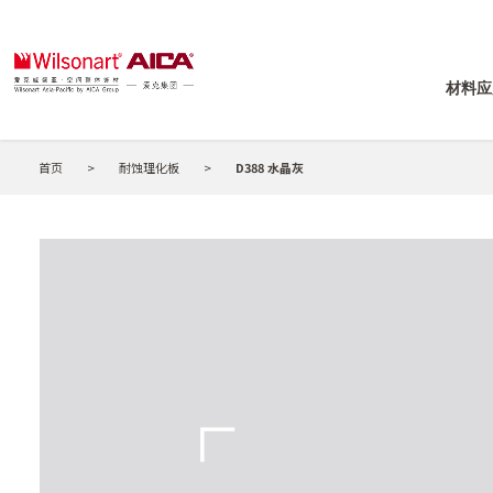
材料应
首页
>
耐蚀理化板
>
D388 水晶灰