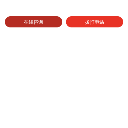
在线咨询
拨打电话
可选产品
可选表面处理
保养维护
洁力柔光板
产品型号
厚度
表面处理
尺寸
起订量