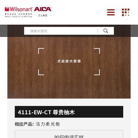
4111-EW-CT 尊贵柚木
相应产品：
洁力柔光板
如何申请实样