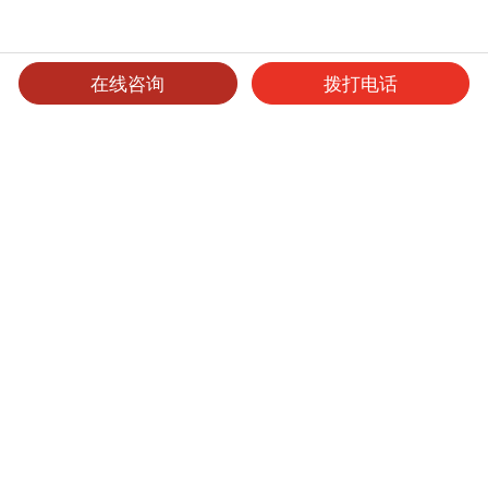
在线咨询
拨打电话
可选产品
可选表面处理
保养维护
洁力柔光板
产品型号
厚度
表面处理
尺寸
起订量