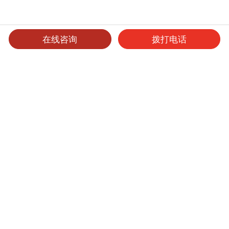
在线咨询
拨打电话
可选产品
可选表面处理
保养维护
洁力柔光板
产品型号
厚度
表面处理
尺寸
起订量