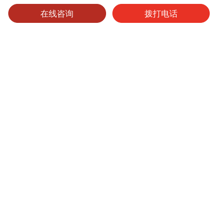
在线咨询
拨打电话
可选产品
可选表面处理
保养维护
纯芯板
产品型号
厚度
表面处理
尺寸
起订量
9105
0.95mm
其他
4'x8'
1