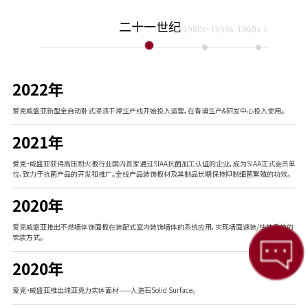
二十一世纪
1980s~1999s
1960s-1970s
193
1997年
1975年
1956年
2022年
威盛亚于中国成立威盛亚（上海）有限公司并建立生产基地。
爱克发售墙面涂料“娇丽彩砂”
威盛亚，是一家高压耐火板制造商，成立于美国，由Wilson先生创立
爱克威盛亚新型全自动卧式浸渍干燥生产线开始投入运营，在青浦生产&研发中心投入使用。
1996 年
1974年
1936年
2021年
爱克AICA推出的“ CERARL”作为厨房面板，大获成功。
第一代“Chemsurf® 抗化学制剂层压板”诞生，并获得了专利
爱克AICA开发了首款合成树脂胶黏剂，在日本建厂投产
爱克·威盛亚获得高压耐火板行业国内首家通过SIAA抗菌加工认证的企业，成为SIAA正式会员单
位，致力于抗菌产品的开发和推广。全线产品装饰板材及其制品长期保持抑制细菌繁殖的功效。
1989年
2020年
爱克AICA发售三聚氰胺防火装饰板“CERARL”。
爱克威盛亚推出不燃墙体饰面板在装配式室内装饰墙体的系统应用，实现墙面速装/快装系统的
1987~1994
安装方式。
2020年
爱克AICA推出的三聚氰胺板装饰板在日本国内市场份额达到第一。
1987年
爱克·威盛亚推出纯亚克力实体面材——人造石Solid Surface。