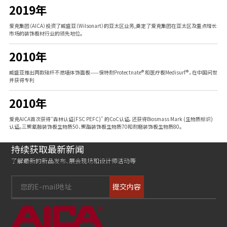
2019年
爱克AICA在日本首创推出Cerarl®高强玻纤不燃墙体饰面板，领先至今。
爱克集团（AICA）投资了威盛亚（Wilsonart）的亚太区业务,奠定了爱克集团在亚太区及重点增长
市场的装饰板材行业的领先地位。
2010年
威盛亚推出两款硅纤不燃墙体饰面板——保特耐Protectnate® 和医疗板Medisurf® ，在中国问世
并获得专利
2010年
爱克AICA首次获得“森林认证(FSC PEFC)” 的CoC认证，还获得Biosmass Mark (生物质标识)
认证。三聚氰胺装饰板生物质50、聚酯装饰板生物质70和耐磨装饰板生物质80。
持续获取最新新闻
了解最新的新品发布、展会现场和设计师活动等
提交内容