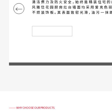
厨房是家庭生活的核心，但中式烹饪的油
清洁费力及防火安全，始终是精装住宅的
←
风雅信花园厨房灶台墙面均采用爱克色丽
不燃装饰板。其表面致密光滑，油污一抹
板铺贴无缝，不易藏污；达到国家A级不
全可靠。质感温润优雅，适配多元风格。耐
清洁、更安全，让下厨成为享受。
了解更多