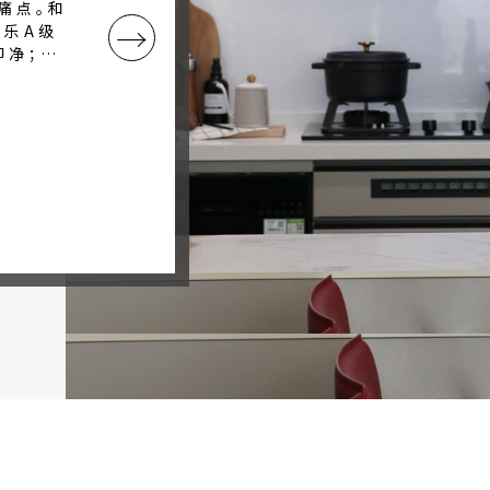
烟附着、
痛点。和
→
乐A级
即净；整
燃标准，安
油污、易