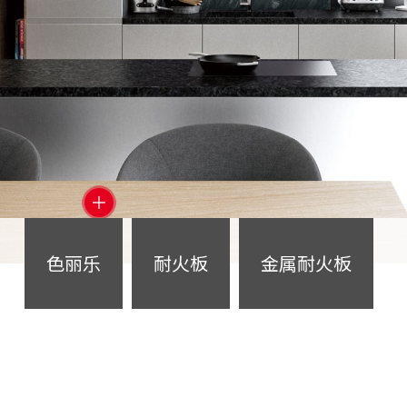
＋
色丽乐
耐火板
金属耐火板