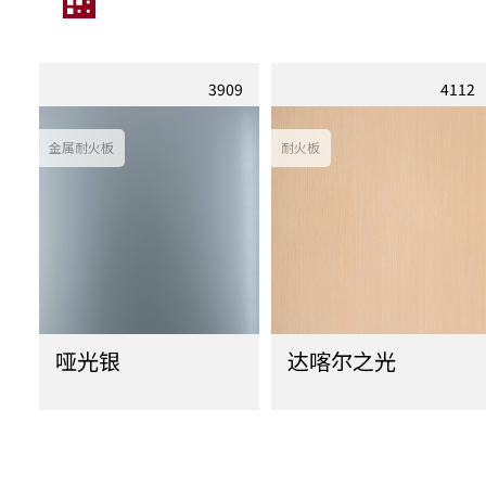
空间配色推荐
3909
4112
金属耐火板
耐火板
哑光银
达喀尔之光