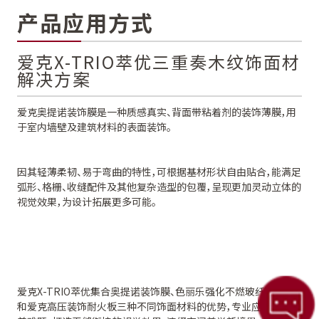
产品应用方式
爱克X-TRIO萃优三重奏木纹饰面材
解决方案
爱克奥提诺装饰膜是一种质感真实、背面带粘着剂的装饰薄膜，用
于室内墙壁及建筑材料的表面装饰。
因其轻薄柔韧、易于弯曲的特性，可根据基材形状自由贴合，能满足
弧形、格栅
、收缝配件
及其他复杂造型的包覆，呈现更加灵动立体的
视觉效果，为设计拓展更多可能。
爱克
X-TRIO萃优
集合奥提诺
装饰膜、色丽乐
强化不燃玻纤装饰板
和爱克高压装饰耐火板三种不同
饰面材料的优势，专业应对饰材色