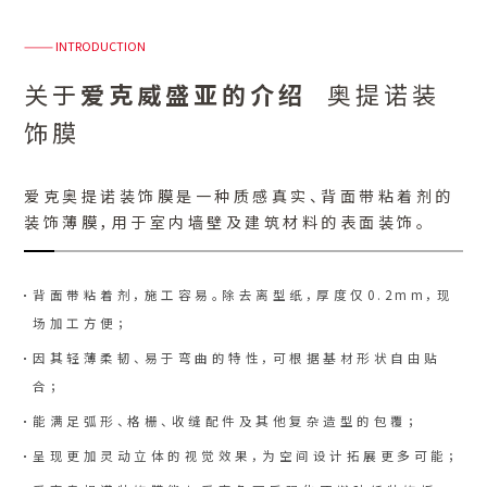
——— INTRODUCTION
关于
爱克威盛亚的介绍
奥提诺装
饰膜
爱克奥提诺装饰膜是一种质感真实、背面带粘着剂的
装饰薄膜，用于室内墙壁及建筑材料的表面装饰。
背面带粘着剂，施工容易。除去离型纸，厚度仅0.2mm，现
场加工方便；
因其轻薄柔韧、易于弯曲的特性，可根据基材形状自由贴
合；
能满足弧形、格栅、收缝配件及其他复杂造型的包覆；
呈现更加灵动立体的视觉效果，为空间设计拓展更多可能；