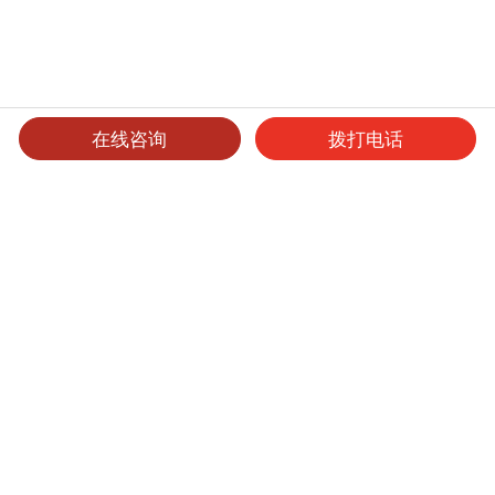
在线咨询
拨打电话
可选产品
可选表面处理
保养维护
倍耐板
耐火板