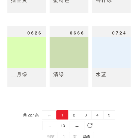
0626
0666
0724
二月绿
清绿
水蓝
共 227 条
←
1
2
3
4
5
…
13
→
到第
页
确定