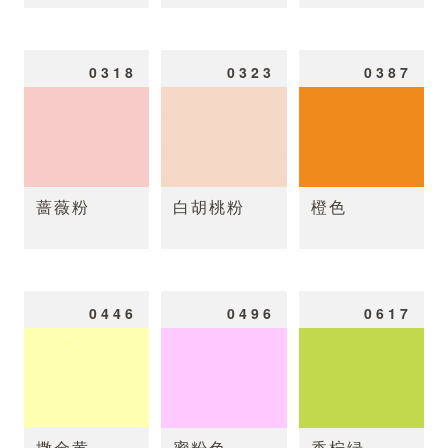
0318
0323
0387
蔷薇粉
白胡桃粉
橙色
0446
0496
0617
撒金黄
蜜粉色
香柠绿