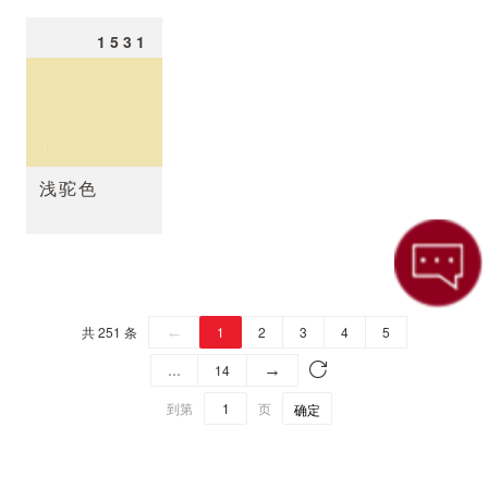
1531
浅驼色
共 251 条
←
1
2
3
4
5
…
14
→
到第
页
确定