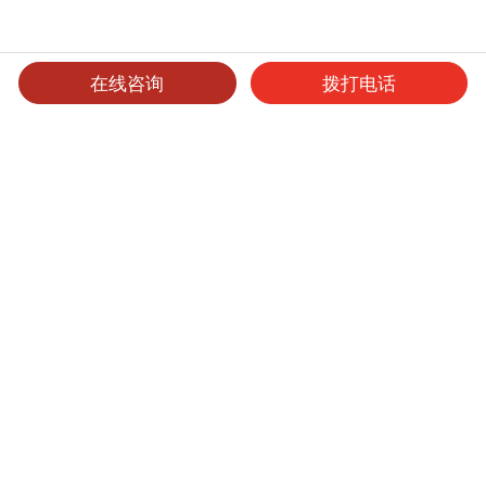
在线咨询
拨打电话
可选产品
可选表面处理
保养维护
洁力柔光板
产品型号
厚度
表面处理
尺寸
起订量