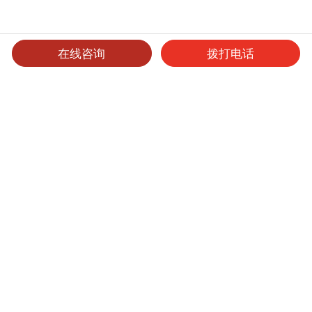
在线咨询
拨打电话
可选产品
可选表面处理
保养维护
洁力柔光板
产品型号
厚度
表面处理
尺寸
起订量